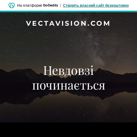
GoDaddy
|
На платформі
Створіть власний сайт безкоштовно
VECTAVISION.COM
Невдовзі
починається